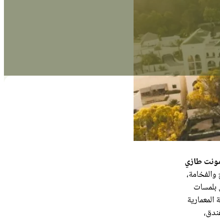
مونت طازي
والفخامة،
 بلمسات
المعمارية
فندق،