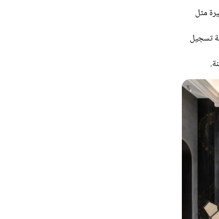
رة مثل
مة تسجيل
ة.