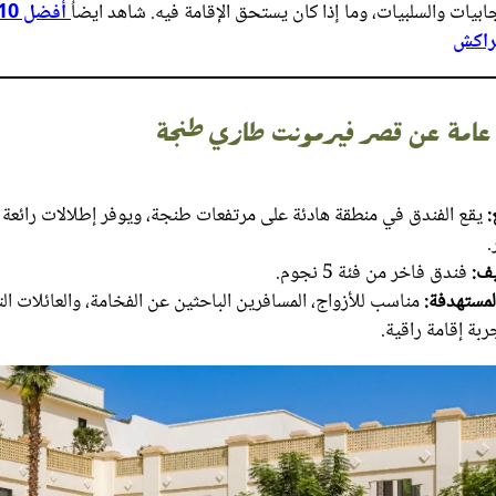
ابيات والسلبيات، وما إذا كان يستحق الإقامة فيه. شاهد ايضاُ
راكش
عامة عن قصر فيرمونت طازي طنجة
:
يقع الفندق في منطقة هادئة على مرتفعات طنجة، ويوفر إطلالات رائعة ع
.
يف:
فندق فاخر من فئة 5 نجوم.
المستهدفة:
مناسب للأزواج، المسافرين الباحثين عن الفخامة، والعائلات ا
بة إقامة راقية.