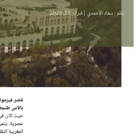
بقلم : سعاد الأحمدي |
فبراير 11, 2025
قصر فيرمونت
بالاس طنجة (ont Tazi Palace Tangier
حيث كان في 
عصرية. يتميز
المغربية الت