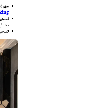
سهولة 
king
تسجيل
دخول 
تسجيل 