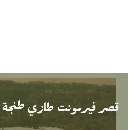
قصر فيرمونت طازي طنجة