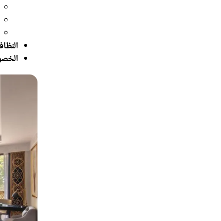
النظاف
الخصو