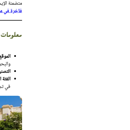
متضمنة الإيج
فاخرة في م
معلومات 
الموقع
والبحر
التصن
الفئة 
في تجر