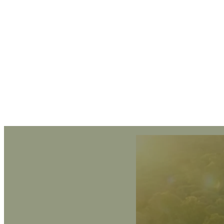
ئح السفر