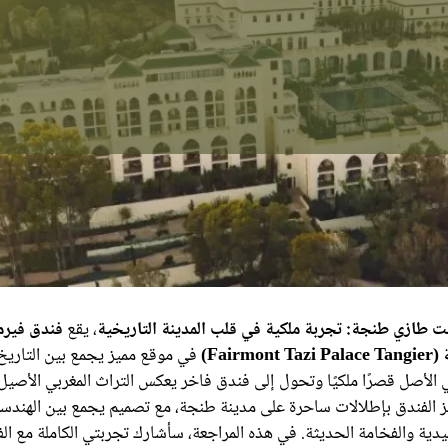
 طازي طنجة: تجربة ملكية في قلب المدينة التاريخية
، يقع
فندق فير
Fairm)
في موقع مميز يجمع بين التاريخ 
الأصل قصرًا ملكيًا وتحول إلى فندق فاخر يعكس التراث المغربي الأصيل
 الفندق بإطلالات ساحرة على مدينة طنجة، مع تصميم يجمع بين الهندسة 
قليدية والفخامة الحديثة. في هذه المراجعة، سأشارك تجربتي الكاملة مع ال