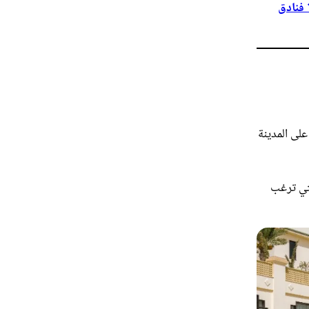
أفضل 10 فنادق
لى المدينة
لتي ترغب