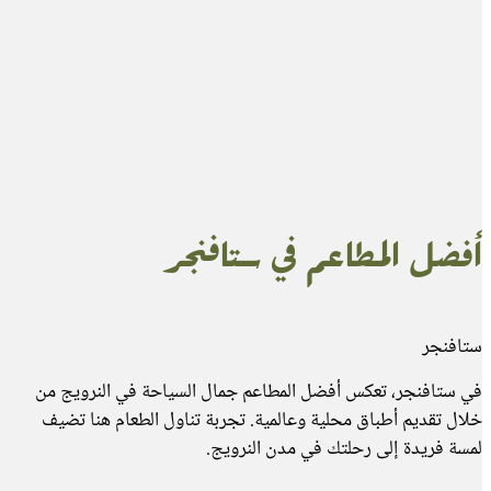
كابيلين كروكس
ا
شهير بصخوره العائمة، مثالي لمغامرات
حي تا
السياحة في النرويج وسط المناظر
والتار
الطبيعية الخلابة في مدن النرويج.
السياح
أفضل المطاعم في ستافنجر
ستافنجر
في ستافنجر، تعكس أفضل المطاعم جمال السياحة في النرويج من
خلال تقديم أطباق محلية وعالمية. تجربة تناول الطعام هنا تضيف
لمسة فريدة إلى رحلتك في مدن النرويج.