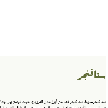
ستافنجر
ستافنجر
مدينة ستافنجر تعد من أبرز مدن النرويج، حيث تجمع بين جما