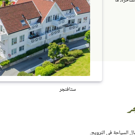
لساحرة، ما
ستافنجر
ر
ال السياحة في النرويج.