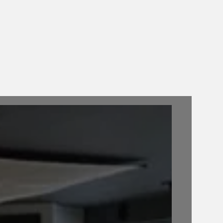
لمرسى القديم
متحف النفط
ريخي جميل يعكس الثقافة
يعرض تاريخ صناعة النفط 
يخ، مما يجعله جزءاً مهماً من
وهو وجهة رئيسية في ا
ة في النرويج ومدن النرويج.
النرويج بفضل تأثيره على 