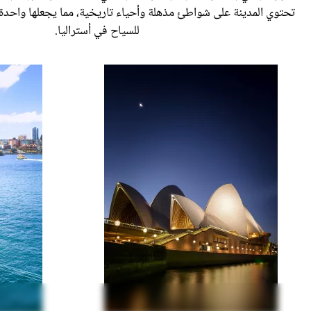
تحتوي المدينة على شواطئ مذهلة وأحياء تاريخية، مما يجعلها واحدة 
للسياح في أستراليا.