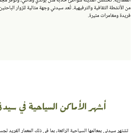
المعمارية. تحتضن المدينة شواطئ خلابة مثل بوندي ومانلي، وتوفر مجم
من الأنشطة الثقافية والترفيهية. تُعد سيدني وجهة مثالية للزوار الباحث
فريدة ومغامرات مثيرة.
أشهر الأماكن السياحية في سيدن
تشتهر سيدني بمعالمها السياحية الرائعة، بما في ذلك المعمار الفريد لجسر 