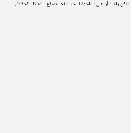
أماكن راقية أو على الواجهة البحرية للاستمتاع بالمناظر الخلابة.