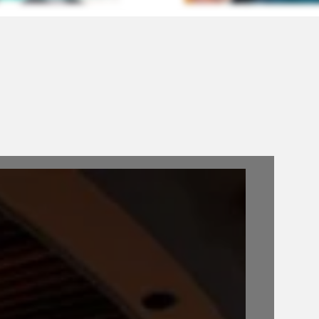
جسر هاربور
شاطئ بوندي
رمزًا لسيدني وأستراليا، يُمكن
يعد من أشهر شواطئ أسترا
لمشي أو القيادة عليه للاستمتاع
لممارسة رياضة السباحة ور
بإطلالات مذهلة.
والاسترخاء تحت ا